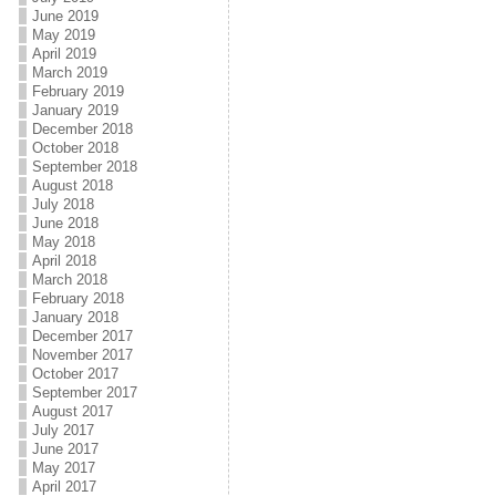
June 2019
May 2019
April 2019
March 2019
February 2019
January 2019
December 2018
October 2018
September 2018
August 2018
July 2018
June 2018
May 2018
April 2018
March 2018
February 2018
January 2018
December 2017
November 2017
October 2017
September 2017
August 2017
July 2017
June 2017
May 2017
April 2017