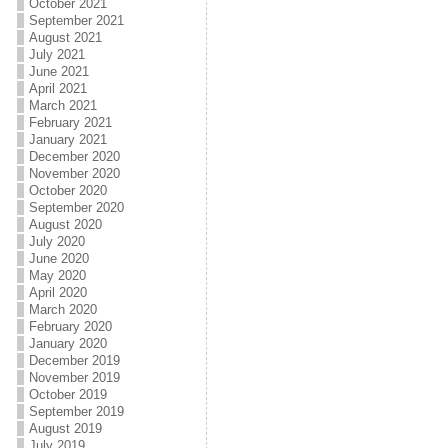
October 2021
September 2021
August 2021
July 2021
June 2021
April 2021
March 2021
February 2021
January 2021
December 2020
November 2020
October 2020
September 2020
August 2020
July 2020
June 2020
May 2020
April 2020
March 2020
February 2020
January 2020
December 2019
November 2019
October 2019
September 2019
August 2019
July 2019