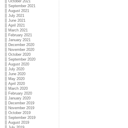
October 2021
September 2021
August 2021
July 2021
June 2021
April 2021
March 2021
February 2021
January 2021
December 2020
November 2020
October 2020
September 2020
August 2020
July 2020
June 2020
May 2020
April 2020
March 2020
February 2020
January 2020
December 2019
November 2019
October 2019
September 2019
August 2019
July 2019