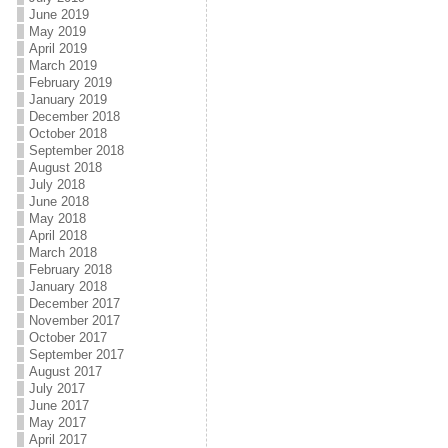
June 2019
May 2019
April 2019
March 2019
February 2019
January 2019
December 2018
October 2018
September 2018
August 2018
July 2018
June 2018
May 2018
April 2018
March 2018
February 2018
January 2018
December 2017
November 2017
October 2017
September 2017
August 2017
July 2017
June 2017
May 2017
April 2017