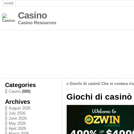
HOME
Casino
Casino Resources
Categories
«
Giochi di casinò Che vi costera ris
Casino
(888)
Giochi di casinò
Archives
August 2026
July 2026
June 2026
May 2026
April 2026
March 2026