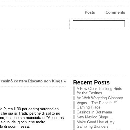
Posts
Comments
i casinò costera Riscatto non Kings
»
Recent Posts
A Few Clear Thinking Hints
for the Casinos
An Web Wagering Glossary
Vegas – The Planet’s #1
Gaming Place
o (circa il 30 por cento) saranno en
Casinos in Botswana
he sia si Tratti, perché di solito no
New Mexico Bingo
no, ci sono sin manciata di "Apuestas
 alcuni dei giochi che molto
Make Good Use of My
tilo di scommessa.
Gambling Blunders