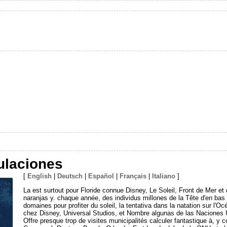
culaciones
[
English
|
Deutsch
|
Español
|
Français
|
Italiano
]
La est surtout pour Floride connue Disney, Le Soleil, Front de Mer e
naranjas y. chaque année, des individus millones de la Tête d'en bas 
domaines pour profiter du soleil, la tentativa dans la natation sur l'
chez Disney, Universal Studios, et Nombre algunas de las Naciones 
Offre presque trop de visites municipalités calculer fantastique à, 