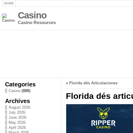
HOME
Casino
Casino Resources
Categories
«
Florida dés Articulaciones
Casino
(888)
Florida dés arti
Archives
August 2026
July 2026
June 2026
May 2026
April 2026
March 2026