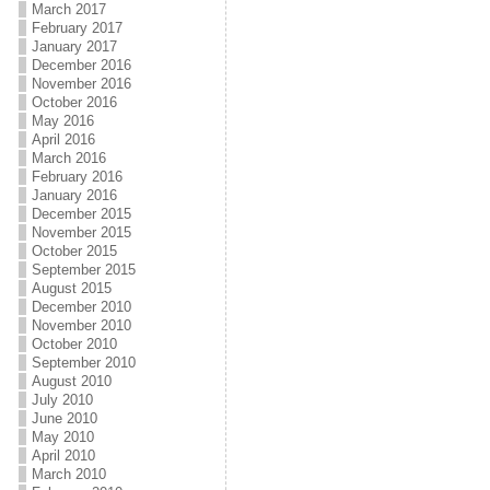
March 2017
February 2017
January 2017
December 2016
November 2016
October 2016
May 2016
April 2016
March 2016
February 2016
January 2016
December 2015
November 2015
October 2015
September 2015
August 2015
December 2010
November 2010
October 2010
September 2010
August 2010
July 2010
June 2010
May 2010
April 2010
March 2010