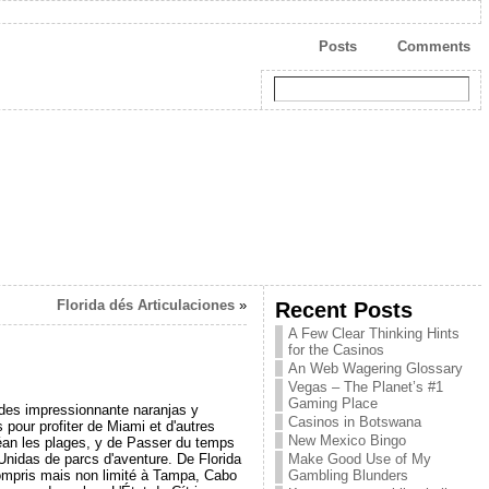
Posts
Comments
Florida dés Articulaciones
»
Recent Posts
A Few Clear Thinking Hints
for the Casinos
An Web Wagering Glossary
Vegas – The Planet’s #1
Gaming Place
t des impressionnante naranjas y
Casinos in Botswana
pour profiter de Miami et d'autres
New Mexico Bingo
Océan les plages, y de Passer du temps
nidas de parcs d'aventure. De Florida
Make Good Use of My
 compris mais non limité à Tampa, Cabo
Gambling Blunders