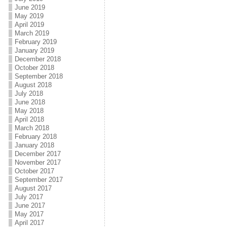
June 2019
May 2019
April 2019
March 2019
February 2019
January 2019
December 2018
October 2018
September 2018
August 2018
July 2018
June 2018
May 2018
April 2018
March 2018
February 2018
January 2018
December 2017
November 2017
October 2017
September 2017
August 2017
July 2017
June 2017
May 2017
April 2017