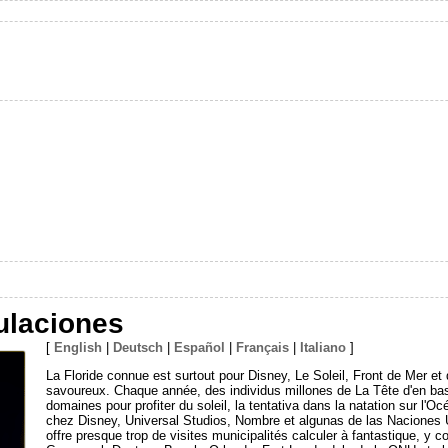
culaciones
[
English
|
Deutsch
|
Español
|
Français
|
Italiano
]
La Floride connue est surtout pour Disney, Le Soleil, Front de Mer e
savoureux. Chaque année, des individus millones de La Tête d'en bas 
domaines pour profiter du soleil, la tentativa dans la natation sur l'
chez Disney, Universal Studios, Nombre et algunas de las Naciones U
offre presque trop de visites municipalités calculer à fantastique, y