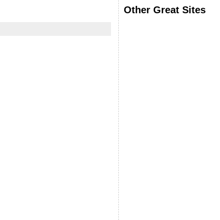
Other Great Sites