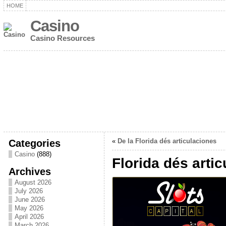
HOME
Casino
Casino Resources
Categories
«
De la Florida dés articulaciones
Casino
(888)
Florida dés arti
Archives
August 2026
July 2026
June 2026
May 2026
April 2026
March 2026