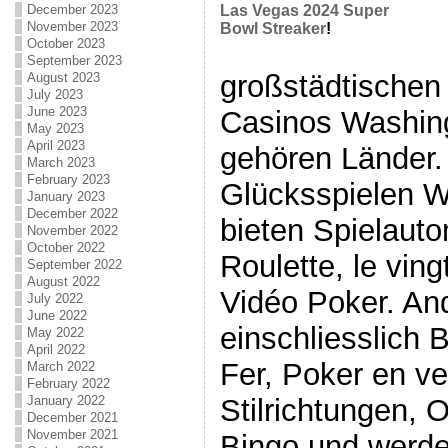
December 2023
Las Vegas 2024 Super
November 2023
Bowl Streaker
!
October 2023
September 2023
großstädtischen
August 2023
July 2023
June 2023
Casinos Washing
May 2023
April 2023
gehören Länder.
March 2023
February 2023
Glücksspielen W
January 2023
December 2022
bieten Spielauto
November 2022
October 2022
Roulette, le ving
September 2022
August 2022
Vidéo Poker. And
July 2022
June 2022
einschliesslich
May 2022
April 2022
Fer, Poker en v
March 2022
February 2022
Stilrichtungen, 
January 2022
December 2021
November 2021
Bingo und werde