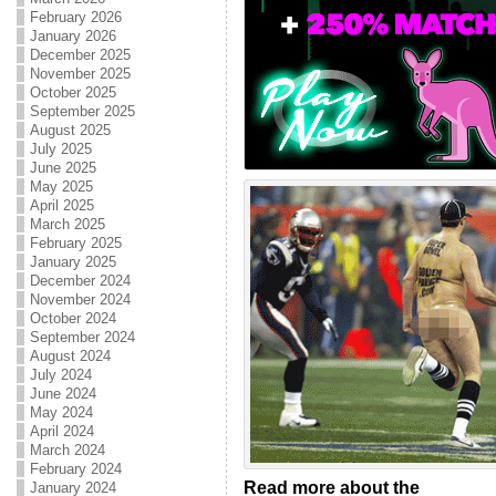
February 2026
January 2026
December 2025
November 2025
October 2025
September 2025
August 2025
July 2025
June 2025
May 2025
April 2025
March 2025
February 2025
January 2025
December 2024
November 2024
October 2024
September 2024
August 2024
July 2024
June 2024
May 2024
April 2024
March 2024
February 2024
Read more about the
January 2024