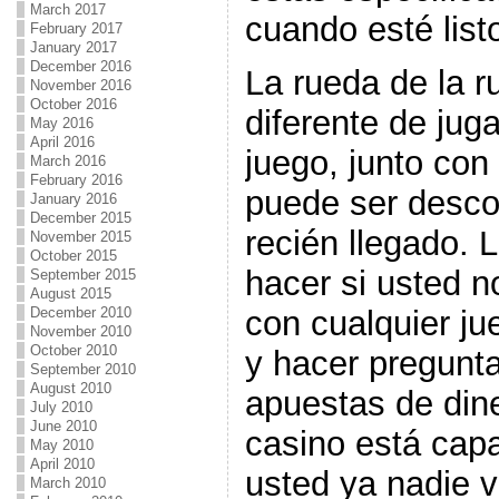
March 2017
cuando esté list
February 2017
January 2017
December 2016
La rueda de la r
November 2016
October 2016
diferente de jug
May 2016
April 2016
juego, junto co
March 2016
February 2016
puede ser desco
January 2016
December 2015
recién llegado.
November 2015
October 2015
hacer si usted n
September 2015
August 2015
December 2010
con cualquier ju
November 2010
October 2010
y hacer pregunta
September 2010
August 2010
apuestas de dine
July 2010
June 2010
casino está capa
May 2010
April 2010
usted ya nadie v
March 2010