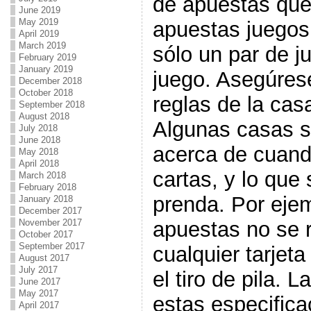
de apuestas que
June 2019
May 2019
apuestas juegos
April 2019
March 2019
sólo un par de j
February 2019
January 2019
juego. Asegúres
December 2018
October 2018
reglas de la cas
September 2018
August 2018
Algunas casas s
July 2018
June 2018
acerca de cuand
May 2018
April 2018
cartas, y lo que
March 2018
February 2018
prenda. Por eje
January 2018
December 2017
apuestas no se 
November 2017
October 2017
September 2017
cualquier tarjet
August 2017
July 2017
el tiro de pila.
June 2017
May 2017
estas especifica
April 2017