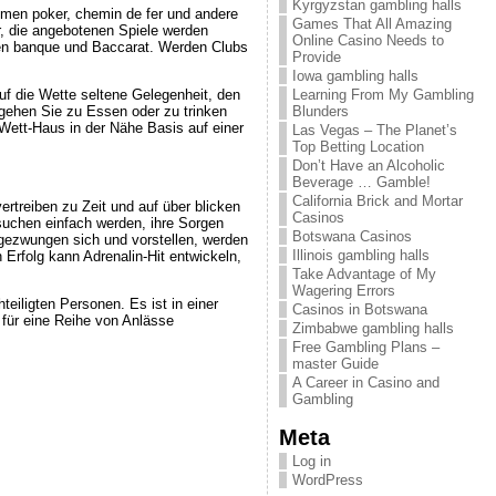
Kyrgyzstan gambling halls
hmen poker, chemin de fer und andere
Games That All Amazing
r, die angebotenen Spiele werden
Online Casino Needs to
ren banque und Baccarat. Werden Clubs
Provide
Iowa gambling halls
Learning From My Gambling
uf die Wette seltene Gelegenheit, den
Blunders
, gehen Sie zu Essen oder zu trinken
ett-Haus in der Nähe Basis auf einer
Las Vegas – The Planet’s
Top Betting Location
Don’t Have an Alcoholic
Beverage … Gamble!
California Brick and Mortar
ertreiben zu Zeit und auf über blicken
Casinos
uchen einfach werden, ihre Sorgen
Botswana Casinos
gezwungen sich und vorstellen, werden
Illinois gambling halls
 Erfolg kann Adrenalin-Hit entwickeln,
Take Advantage of My
Wagering Errors
teiligten Personen. Es ist in einer
Casinos in Botswana
 für eine Reihe von Anlässe
Zimbabwe gambling halls
Free Gambling Plans –
master Guide
A Career in Casino and
Gambling
Meta
Log in
WordPress