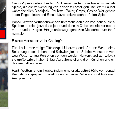
Casino-Spiele unterscheiden. Zu Hause, Leute in der Regel im teilne
Spiele, die die Verwendung von Karten zu beteiligen. Bei Wett-Häuse
wahrscheinlich Blackjack, Roulette, Poker, Craps, Casino War gehö
in der Regel bieten und Steckplätze elektronischen Poker-Spiele.
Popoli 'Wetten Verhaltensweisen unterscheiden sich von denen, die a
Spielern, spielen jetzt dass jeder und dann in Clubs, wo sie konnten
mit Freunden Engen. Einige unterwegs genießen Menschen, um ihre W
normalen.
È stato Menschen zieht-Gaming?
Für das ist eine einige Glücksspiel Überzeugende Art und Weise die v
Belastungen des Lebens und Schwierigkeiten. Solche Menschen vers
weg Wette. Einige Personen von den werden Nervenkitzel auf Erfolg 
sie große Erfolg haben 1 Tag. Aufgabenstellung die möglichen und ein
das sie hält engagiert.
Fazit: Wetten ist ein Hobby, indem eine er akzeptiert Fülle von benach
Vielzahl von gespielt Einstellungen, auf eine Reihe von und Anlassen
Ausgesuchte.