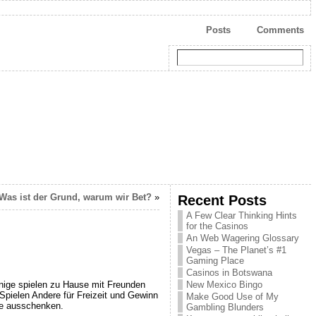
Posts
Comments
Was ist der Grund, warum wir Bet?
»
Recent Posts
A Few Clear Thinking Hints
for the Casinos
An Web Wagering Glossary
Vegas – The Planet’s #1
Gaming Place
Casinos in Botswana
Einige spielen zu Hause mit Freunden
New Mexico Bingo
Spielen Andere für Freizeit und Gewinn
Make Good Use of My
ke ausschenken.
Gambling Blunders